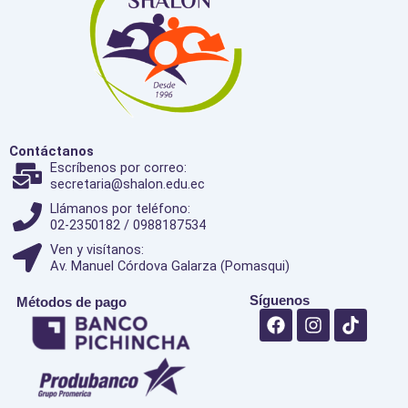
Contáctanos
Escríbenos por correo:
secretaria@shalon.edu.ec
Llámanos por teléfono:
02-2350182 / 0988187534
Ven y visítanos:
Av. Manuel Córdova Galarza (Pomasqui)
Síguenos
Métodos de pago
F
I
T
a
n
i
c
s
k
e
t
t
b
a
o